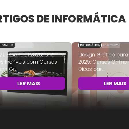
RTIGOS DE INFORMÁTICA
ORMÁTICA
29/08/2025
INFORMÁTICA
25/07/2025
L Essencial 2025: Crie
Design Gráfico para
es Incríveis com Cursos
2025: Cursos Online 
ine Gr...
Dicas par...
LER MAIS
LER MAIS