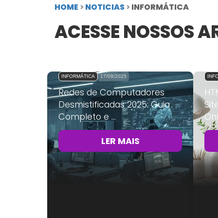
HOME
>
NOTICIAS
>
INFORMÁTICA
ACESSE NOSSOS A
INFORMÁTICA
17/09/2025
INF
Redes de Computadores
HTM
Desmistificadas 2025: Guia
Sit
Completo e ...
Onl
LER MAIS