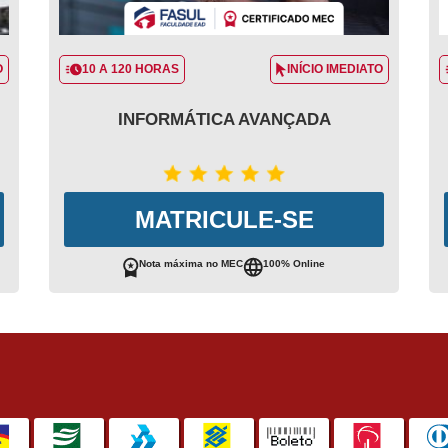
O
10 A 120 HORAS
INÍCIO IMEDIATO
INFORMÁTICA AVANÇADA
MATRICULE-SE
Nota máxima no MEC
100% Online