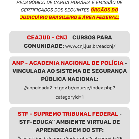
PEDAGÓGICO DE CARGA HORÁRIA E EMISSÃO DE
CERTIFICADOS DOS SEGUINTES
ÓRGÃOS DO
JUDICIÁRIO BRASILEIRO E ÁREA FEDERAL:
CEAJUD - CNJ
CURSOS PARA
-
COMUNIDADE:
www.cnj.jus.br/eadcnj/
ANP - ACADEMIA NACIONAL DE POLÍCIA
-
VINCULADA AO SISTEMA DE SEGURANÇA
PÚBLICA NACIONAL:
//anpcidada2.pf.gov.br/course/index.php?
categoryid=1
STF - SUPREMO TRIBUNAL FEDERAL
-
STF-EDUCA” AMBIENTE VIRTUAL DE
APRENDIZAGEM DO STF:
//ead.stf.jus.br/course/index.php?categoryid=25