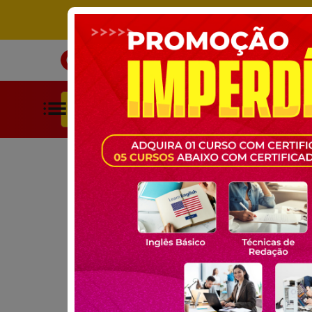
ÚNICO SITE DE CURSOS LIVRES 
INÍCIO
CURSOS
BUSCAR POR CATEGORIAS
HOME
CURSOS GRATUITOS
EDUCAÇÃO
AUXILIAR DE S
CURSO GRATUITO ONLINE:
AUXILIAR DE SEC