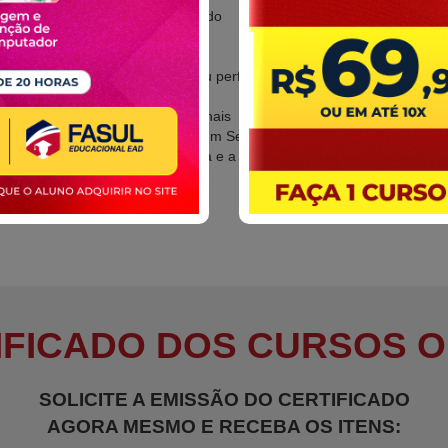
Práticas de Secretariado
Administração
Secretaria Escolar
Secretário escolar: seu perfil, papel e deveres
Diário de Classe
Atas de Resultados Finais
Requisitos Legais de um Secretário
A Escola como sistema e a divisão de trabalho
IFICADO DOS CURSOS O
SOLICITE A EMISSÃO DO CERTIFICADO
AGORA MESMO E RECEBA OS ITENS: