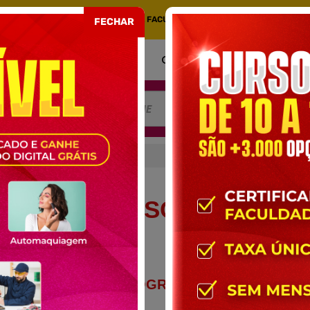
COM CERTIFICADO EMITIDO POR UMA FACULDADE CREDENCIADA NO MEC. PORT
FECHAR
COMO FUNCIONA
CERTIFICADO
AT
ECRETARIADO ESCOLAR
RETARIADO ESCOLAR
CONTEÚDO PROGRAMÁTICO DO
CURSO