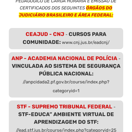
PEDAGÓGICO DE CARGA HORÁRIA E EMISSÃO DE
CERTIFICADOS DOS SEGUINTES
ÓRGÃOS DO
JUDICIÁRIO BRASILEIRO E ÁREA FEDERAL:
CEAJUD - CNJ
CURSOS PARA
-
COMUNIDADE:
www.cnj.jus.br/eadcnj/
ANP - ACADEMIA NACIONAL DE POLÍCIA
-
VINCULADA AO SISTEMA DE SEGURANÇA
PÚBLICA NACIONAL:
//anpcidada2.pf.gov.br/course/index.php?
categoryid=1
STF - SUPREMO TRIBUNAL FEDERAL
-
STF-EDUCA” AMBIENTE VIRTUAL DE
APRENDIZAGEM DO STF:
//ead.stf.jus.br/course/index.php?categoryid=25