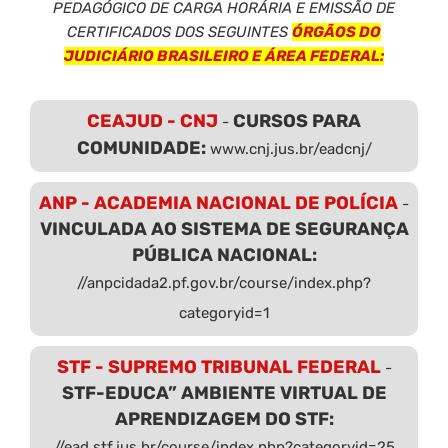
PEDAGÓGICO DE CARGA HORÁRIA E EMISSÃO DE
CERTIFICADOS DOS SEGUINTES
ÓRGÃOS DO
JUDICIÁRIO BRASILEIRO E ÁREA FEDERAL:
CEAJUD - CNJ
CURSOS PARA
-
COMUNIDADE:
www.cnj.jus.br/eadcnj/
ANP - ACADEMIA NACIONAL DE POLÍCIA
-
VINCULADA AO SISTEMA DE SEGURANÇA
PÚBLICA NACIONAL:
//anpcidada2.pf.gov.br/course/index.php?
categoryid=1
STF - SUPREMO TRIBUNAL FEDERAL
-
STF-EDUCA” AMBIENTE VIRTUAL DE
APRENDIZAGEM DO STF:
//ead.stf.jus.br/course/index.php?categoryid=25