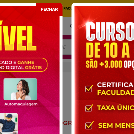
COM CERTIFICADO EMITIDO POR UMA FACULDADE CREDENCIADA NO MEC. PORT
FECHAR
COMO FUNCIONA
CERTIFICADO
AT
MBIENTAL
AL
CONTEÚDO PROGRAMÁTICO DO
CURSO