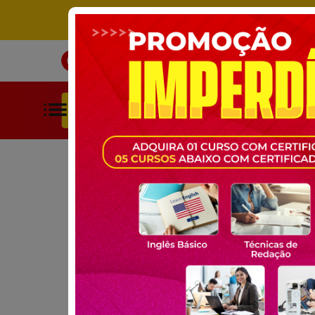
ÚNICO SITE DE CURSOS LIVRES 
INÍCIO
CURSOS
BUSCAR POR CATEGORIAS
HOME
CURSOS GRATUITOS
MEIO AMBIENTE
GESTÃO A
CURSO GRATUITO ONLINE:
GESTÃO AMBIENT