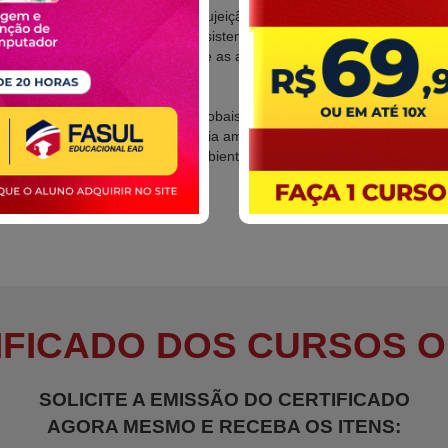
O meio ambiente na sujeição do homem
A terra como um ecossistema
Questões ambientais e as administrações públicas
Agenda 21 Brasileira
Mata Atlântica
Gestões ambientais globais
Educação e consciência ambiental
Sistema de gestão ambiental
IFICADO DOS CURSOS O
SOLICITE A EMISSÃO DO CERTIFICADO
AGORA MESMO E RECEBA OS ITENS: