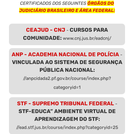
CERTIFICADOS DOS SEGUINTES
ÓRGÃOS DO
JUDICIÁRIO BRASILEIRO E ÁREA FEDERAL:
CEAJUD - CNJ
CURSOS PARA
-
COMUNIDADE:
www.cnj.jus.br/eadcnj/
ANP - ACADEMIA NACIONAL DE POLÍCIA
-
VINCULADA AO SISTEMA DE SEGURANÇA
PÚBLICA NACIONAL:
//anpcidada2.pf.gov.br/course/index.php?
categoryid=1
STF - SUPREMO TRIBUNAL FEDERAL
-
STF-EDUCA” AMBIENTE VIRTUAL DE
APRENDIZAGEM DO STF:
//ead.stf.jus.br/course/index.php?categoryid=25