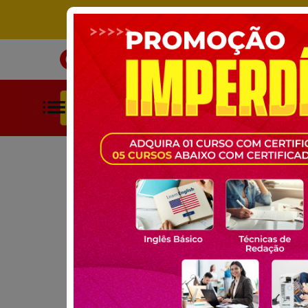
ÚNICO SITE DE CURSOS LIVRES 
INÍCIO
CURSOS
BUSCAR POR CATEGORIAS
HOME
CURSOS GRATUITOS
EDUCAÇÃO
MATEMÁTICA PA
CURSO GRATUITO ONLINE:
MATEMÁTICA PARA