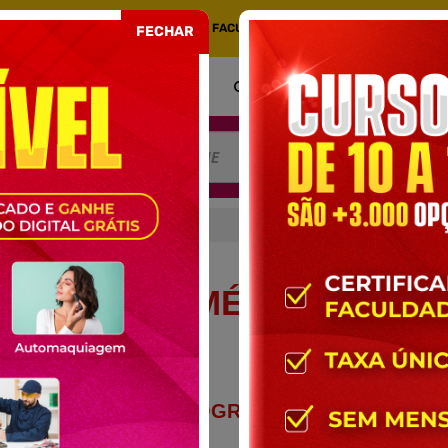
COM CERTIFICADO EMITIDO POR UMA FACULDADE CREDENCIADA NO MEC. PORT
FECHAR
COMO FUNCIONA
CERTIFICADO
AT
RA O ENSINO MÉDIO
 O ENSINO MÉDIO
CONTEÚDO PROGRAMÁTICO DO
CURSO