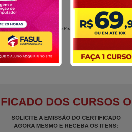
Conjuntos Numéricos
Relações e Funções
Progressões
Estudo das Matrizes
Análise Combinatória e Probabilidade
Números Complexos
Trigonometria
Geometria Analítica
IFICADO DOS CURSOS O
SOLICITE A EMISSÃO DO CERTIFICADO
AGORA MESMO E RECEBA OS ITENS: