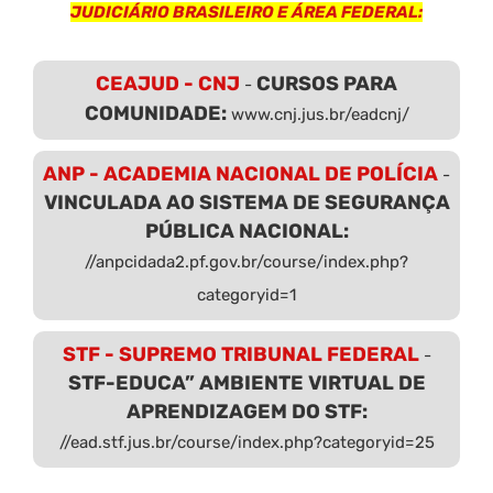
JUDICIÁRIO BRASILEIRO E ÁREA FEDERAL:
CEAJUD - CNJ
CURSOS PARA
-
COMUNIDADE:
www.cnj.jus.br/eadcnj/
ANP - ACADEMIA NACIONAL DE POLÍCIA
-
VINCULADA AO SISTEMA DE SEGURANÇA
PÚBLICA NACIONAL:
//anpcidada2.pf.gov.br/course/index.php?
categoryid=1
STF - SUPREMO TRIBUNAL FEDERAL
-
STF-EDUCA” AMBIENTE VIRTUAL DE
APRENDIZAGEM DO STF:
//ead.stf.jus.br/course/index.php?categoryid=25