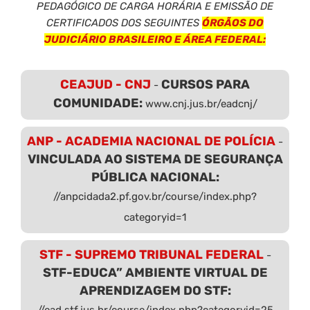
PEDAGÓGICO DE CARGA HORÁRIA E EMISSÃO DE
CERTIFICADOS DOS SEGUINTES
ÓRGÃOS DO
JUDICIÁRIO BRASILEIRO E ÁREA FEDERAL:
CEAJUD - CNJ
CURSOS PARA
-
COMUNIDADE:
www.cnj.jus.br/eadcnj/
ANP - ACADEMIA NACIONAL DE POLÍCIA
-
VINCULADA AO SISTEMA DE SEGURANÇA
PÚBLICA NACIONAL:
//anpcidada2.pf.gov.br/course/index.php?
categoryid=1
STF - SUPREMO TRIBUNAL FEDERAL
-
STF-EDUCA” AMBIENTE VIRTUAL DE
APRENDIZAGEM DO STF:
//ead.stf.jus.br/course/index.php?categoryid=25