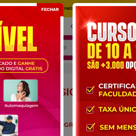
COM CERTIFICADO EMITIDO POR UMA FACULDADE CREDENCIADA NO MEC. PORT
FECHAR
COMO FUNCIONA
CERTIFICADO
AT
AMINHÕES BÁSICO
INHÕES BÁSICO
CONTEÚDO PROGRAMÁTICO DO
CURSO