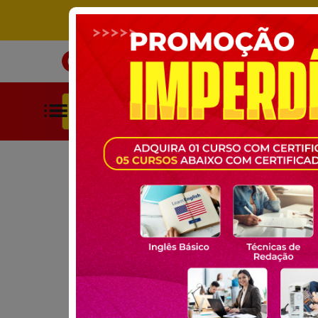
ÚNICO SITE DE CURSOS LIVRES 
INÍCIO
CURSOS
BUSCAR POR CATEGORIAS
HOME
CURSOS GRATUITOS
MECÂNICA
MECÂNICA DE C
CURSO GRATUITO ONLINE:
MECÂNICA DE CAM