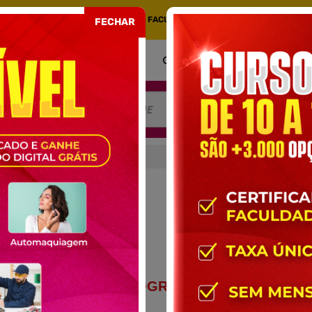
COM CERTIFICADO EMITIDO POR UMA FACULDADE CREDENCIADA NO MEC. PORT
FECHAR
COMO FUNCIONA
CERTIFICADO
AT
LID E METROLOGIA
A
CONTEÚDO PROGRAMÁTICO DO
CURSO