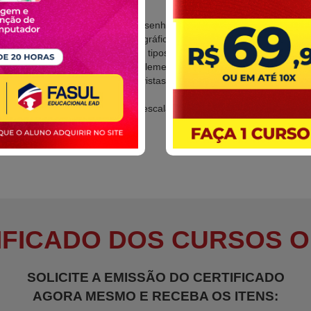
Caligrafia técnica
Ler e interpretar os desenhos mecânicos
Realizar projeção ortográfica de modelos diversos
Interpretar os diversos tipos de corte e hachuras
Realizar cotagem de elementos mecânicos
Aplicar supressão de vistas de elementos
mecânicos
Identificar os tipos de escalas
Figuras geométricas
IFICADO DOS CURSOS O
SOLICITE A EMISSÃO DO CERTIFICADO
AGORA MESMO E RECEBA OS ITENS: