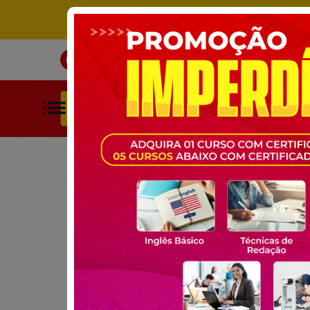
ÚNICO SITE DE CURSOS LIVRES 
INÍCIO
CURSOS
BUSCAR POR CATEGORIAS
HOME
CURSOS GRATUITOS
INDÚSTRIA E TECNOLOGIA
CURSO GRATUITO ONLINE:
LID E METROLOGI