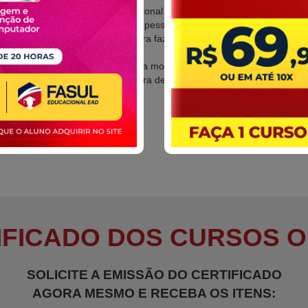
Postura e ética profissional
Apresentação Higiene pessoal
Materiais utilizados para fazer o design
Tipos de sobrancelhas
Técnica de design para modelar sobrancelhas
Uso de paquímetro para design
Modelagem em cera
Modelagem em pinça
IFICADO DOS CURSOS O
SOLICITE A EMISSÃO DO CERTIFICADO
AGORA MESMO E RECEBA OS ITENS: