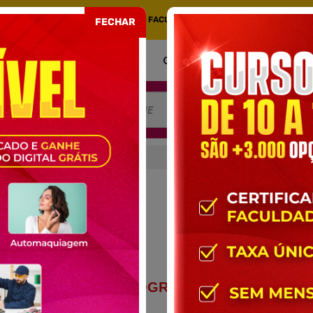
COM CERTIFICADO EMITIDO POR UMA FACULDADE CREDENCIADA NO MEC. PORT
FECHAR
COMO FUNCIONA
CERTIFICADO
AT
OBRANCELHAS
BRANCELHAS
CONTEÚDO PROGRAMÁTICO DO
CURSO