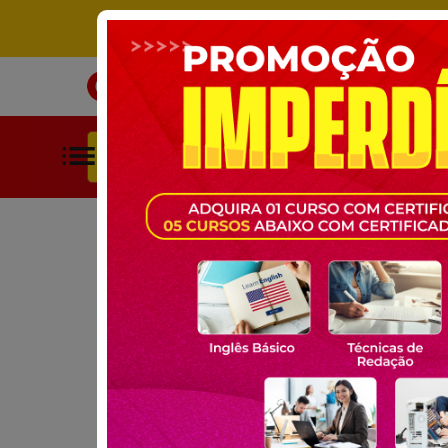
ÚNICO SITE DE CURSOS LIVRES 
INÍCIO
CURSOS
BUSCAR POR CATEGORIAS
HOME
CURSOS GRATUITOS
ESTÉTICA
DESIGNER DE S
CURSO GRATUITO ONLINE:
DESIGNER DE SO