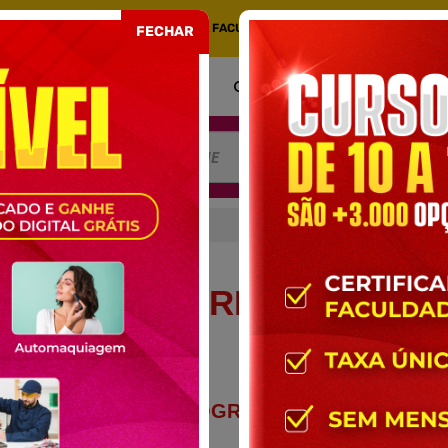
COM CERTIFICADO EMITIDO POR UMA FACULDADE CREDENCIADA NO MEC. PORT
FECHAR
COMO FUNCIONA
CERTIFICADO
AT
DIGITAIS COMO RECURSO PEDAGÓGICO
ITAIS COMO RECURSO P
CONTEÚDO PROGRAMÁTICO DO
CURSO