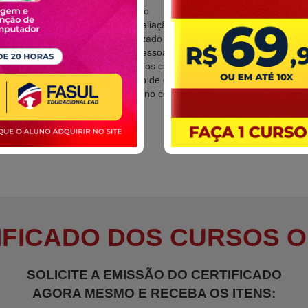
Multimídia na educação
Desenvolvimento e avaliação de sistema multimídia
para ensino e aprendizado em topografia
Novas tecnologias e pessoas com deficiências
Os jogos como contextos curriculares
A tecnologia e o ensino de química
O sociointeracionismo no contexto da EAD
IFICADO DOS CURSOS O
SOLICITE A EMISSÃO DO CERTIFICADO
AGORA MESMO E RECEBA OS ITENS: