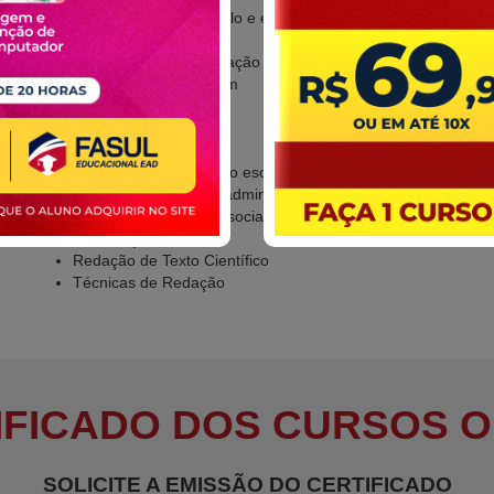
Clareza, concisão, estilo e estrutura
Norma culta
Divulgação e comunicação institucional
Funções da Linguagem
Interação
Gêneros institucionais
Escrituração escolar
Noções de escrituração escolar
Contexto de trabalho administrativo escolar
Atribuições de papéis sociais
Dissertação
Redação de Texto Científico
Técnicas de Redação
IFICADO DOS CURSOS O
SOLICITE A EMISSÃO DO CERTIFICADO