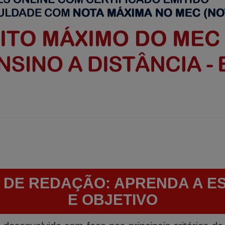
 DE REDAÇÃO: APRENDA A 
E OBJETIVO