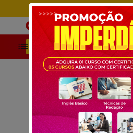
ÚNICO SITE DE CURSOS LIVRES 
INÍCIO
CURSOS
BUSCAR POR CATEGORIAS
HOME
CURSOS GRATUITOS
EDUCAÇÃO
TÉCNICAS DE 
CURSO GRATUITO ONLINE:
TÉCNICAS DE RE