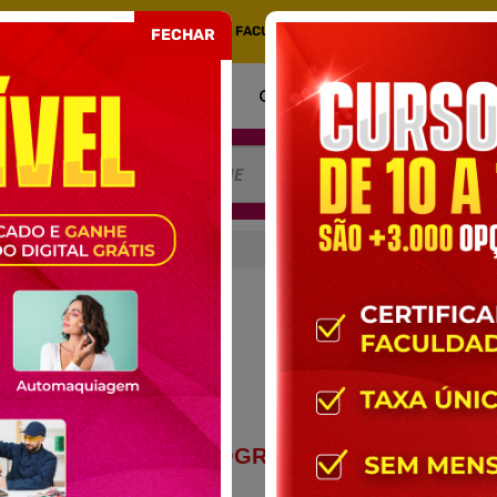
COM CERTIFICADO EMITIDO POR UMA FACULDADE CREDENCIADA NO MEC. PORT
FECHAR
COMO FUNCIONA
CERTIFICADO
AT
REDAÇÃO
DAÇÃO
CONTEÚDO PROGRAMÁTICO DO
CURSO