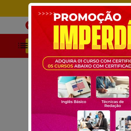
ÚNICO SITE DE CURSOS LIVRES 
INÍCIO
CURSOS
BUSCAR POR CATEGORIAS
HOME
CURSOS GRATUITOS
EDUCAÇÃO
PORTUGUÊS PA
CURSO GRATUITO ONLINE:
PORTUGUÊS PARA