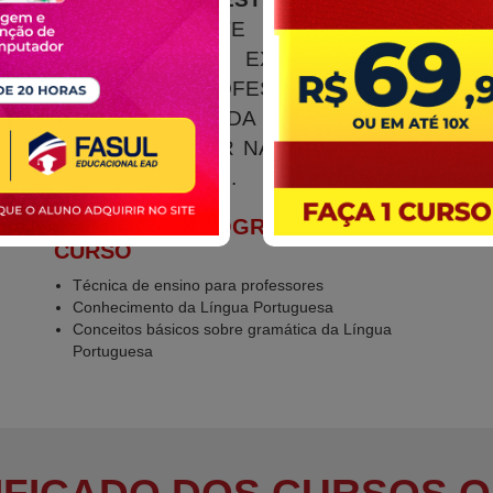
BRASIL
. ESTE CURSO É
DIRECIONADO EXCLUSIVAMENTE
PARA PROFESSORES E
PROFISSIONAIS DA EDUCAÇÃO QUE
DESEJAM ATUAR NA APLICAÇÃO DA
PROVA DO ENEM.
CONTEÚDO PROGRAMÁTICO DO
CURSO
Técnica de ensino para professores
Conhecimento da Língua Portuguesa
Conceitos básicos sobre gramática da Língua
Portuguesa