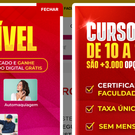
COM CERTIFICADO EMITIDO POR UMA FACULDADE CREDENCIADA NO MEC. PORT
FECHAR
COMO FUNCIONA
CERTIFICADO
AT
RA ESTRANGEIROS
 ESTRANGEIROS
IMPORTANTE
: ESTE CURSO
NÃO É
VÁLIDO PARA REGULARIZAÇÃO OU
ENTRADA DE ESTRANGEIROS NO