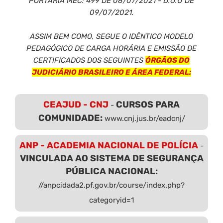
PORTARIA MEC: 499 DE 08/07/2021 - D.O.U DE
09/07/2021.
ASSIM BEM COMO, SEGUE O IDÊNTICO MODELO
PEDAGÓGICO DE CARGA HORÁRIA E EMISSÃO DE
CERTIFICADOS DOS SEGUINTES
ÓRGÃOS DO
JUDICIÁRIO BRASILEIRO E ÁREA FEDERAL:
CEAJUD - CNJ
CURSOS PARA
-
COMUNIDADE:
www.cnj.jus.br/eadcnj/
ANP - ACADEMIA NACIONAL DE POLÍCIA
-
VINCULADA AO SISTEMA DE SEGURANÇA
PÚBLICA NACIONAL:
//anpcidada2.pf.gov.br/course/index.php?
categoryid=1