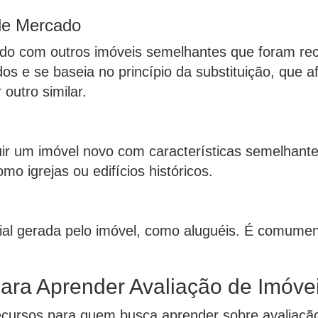
de Mercado
ndo com outros imóveis semelhantes que foram r
dos e se baseia no princípio da substituição, que
outro similar.
uir um imóvel novo com características semelhant
omo igrejas ou edifícios históricos.
al gerada pelo imóvel, como aluguéis. É comumente
para Aprender Avaliação de Imóve
ecursos para quem busca aprender sobre avaliação 