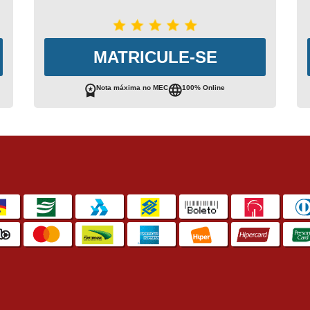
MATRICULE-SE
Nota máxima no MEC
100% Online