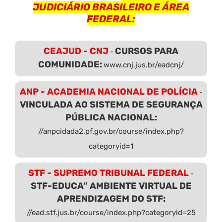
JUDICIÁRIO BRASILEIRO E ÁREA
FEDERAL:
CEAJUD - CNJ
CURSOS PARA
-
COMUNIDADE:
www.cnj.jus.br/eadcnj/
ANP - ACADEMIA NACIONAL DE POLÍCIA
-
VINCULADA AO SISTEMA DE SEGURANÇA
PÚBLICA NACIONAL:
//anpcidada2.pf.gov.br/course/index.php?
categoryid=1
STF - SUPREMO TRIBUNAL FEDERAL
-
STF-EDUCA” AMBIENTE VIRTUAL DE
APRENDIZAGEM DO STF:
//ead.stf.jus.br/course/index.php?categoryid=25