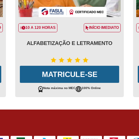
O
10 A 120 HORAS
INÍCIO IMEDIATO
ALFABETIZAÇÃO E LETRAMENTO
MATRICULE-SE
Nota máxima no MEC
100% Online