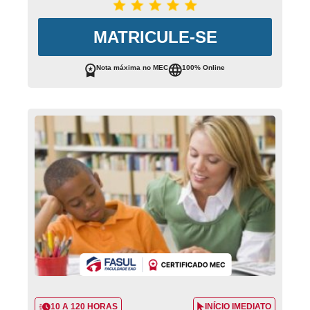
MATRICULE-SE
Nota máxima no MEC
100% Online
10 A 120 HORAS
INÍCIO IMEDIATO