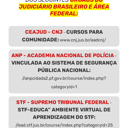
JUDICIÁRIO BRASILEIRO E ÁREA
FEDERAL:
CEAJUD - CNJ
CURSOS PARA
-
COMUNIDADE:
www.cnj.jus.br/eadcnj/
ANP - ACADEMIA NACIONAL DE POLÍCIA
-
VINCULADA AO SISTEMA DE SEGURANÇA
PÚBLICA NACIONAL:
//anpcidada2.pf.gov.br/course/index.php?
categoryid=1
STF - SUPREMO TRIBUNAL FEDERAL
-
STF-EDUCA” AMBIENTE VIRTUAL DE
APRENDIZAGEM DO STF:
//ead.stf.jus.br/course/index.php?categoryid=25